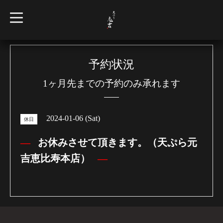
t
o
g
g
l
e
n
予約状況
a
v
1ヶ月先までの予約のみ承れます
i
g
a
t
i
2024-01-06 (Sat)
o
休日
n
お休みさせて頂きます。（天ぷら元
吉恵比寿本店）