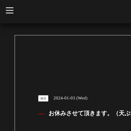
t
o
g
g
l
e
n
a
v
i
g
a
t
i
o
n
2024-01-03 (Wed)
休日
お休みさせて頂きます。（天ぷ