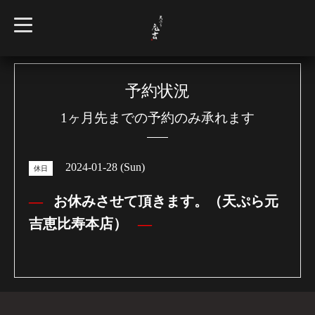
t
o
g
g
l
e
n
予約状況
a
v
1ヶ月先までの予約のみ承れます
i
g
a
t
i
2024-01-28 (Sun)
o
休日
n
お休みさせて頂きます。（天ぷら元
吉恵比寿本店）