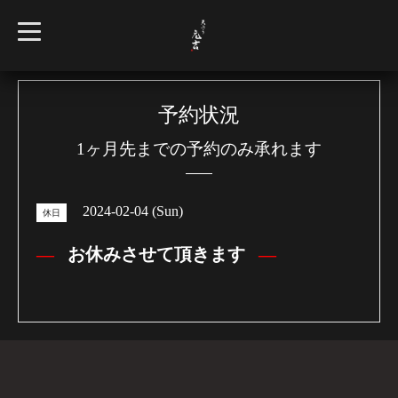
t
o
g
g
l
e
n
予約状況
a
v
1ヶ月先までの予約のみ承れます
i
g
a
t
i
2024-02-04 (Sun)
o
休日
n
お休みさせて頂きます