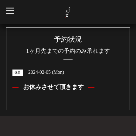
t
o
g
g
l
e
n
予約状況
a
v
1ヶ月先までの予約のみ承れます
i
g
a
t
i
2024-02-05 (Mon)
o
休日
n
お休みさせて頂きます