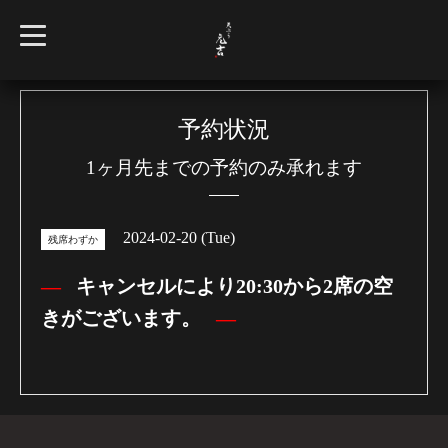
t
o
g
g
l
e
n
予約状況
a
v
1ヶ月先までの予約のみ承れます
i
g
a
t
i
2024-02-20 (Tue)
o
残席わずか
n
キャンセルにより20:30から2席の空
きがございます。