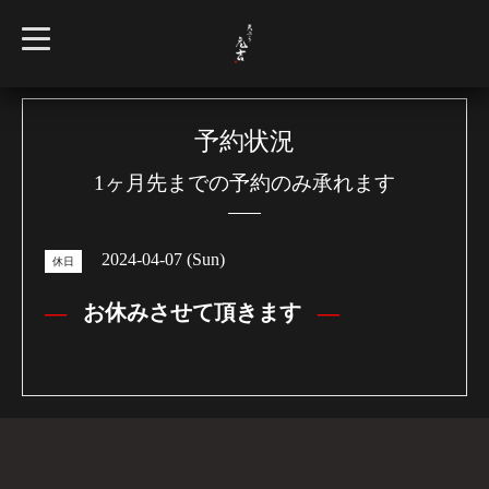
t
o
g
g
l
e
n
予約状況
a
v
1ヶ月先までの予約のみ承れます
i
g
a
t
i
2024-04-07 (Sun)
o
休日
n
お休みさせて頂きます