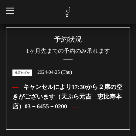
t
o
g
g
l
e
n
予約状況
a
v
1ヶ月先までの予約のみ承れます
i
g
a
t
i
2024-04-25 (Thu)
o
残席わずか
n
キャンセルにより17:30から２席の空
きがございます（天ぷら元吉 恵比寿本
店）03－6455－0200