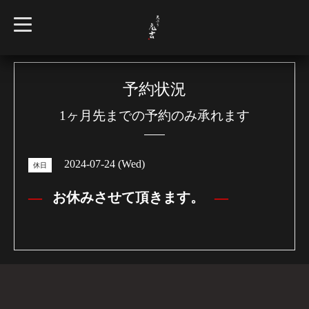
t
o
g
g
l
e
n
予約状況
a
v
1ヶ月先までの予約のみ承れます
i
g
a
t
i
2024-07-24 (Wed)
o
休日
n
お休みさせて頂きます。