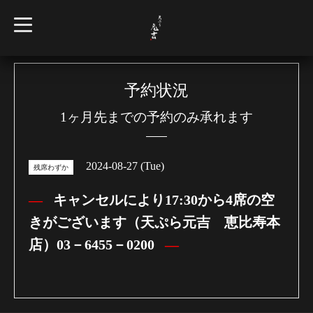
t
o
g
g
l
e
n
予約状況
a
v
1ヶ月先までの予約のみ承れます
i
g
a
t
i
2024-08-27 (Tue)
o
残席わずか
n
キャンセルにより17:30から4席の空
きがございます（天ぷら元吉 恵比寿本
店）03－6455－0200