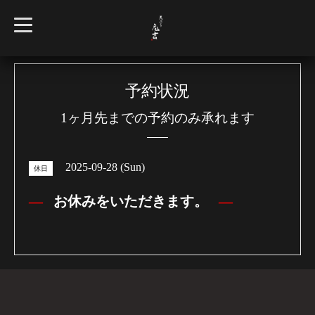
t
o
g
g
l
e
n
予約状況
a
v
1ヶ月先までの予約のみ承れます
i
g
a
t
i
2025-09-28 (Sun)
o
休日
n
お休みをいただきます。