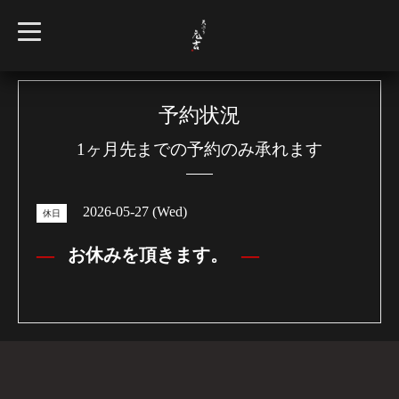
t
o
g
g
l
e
n
予約状況
a
v
1ヶ月先までの予約のみ承れます
i
g
a
t
i
2026-05-27 (Wed)
o
休日
n
お休みを頂きます。