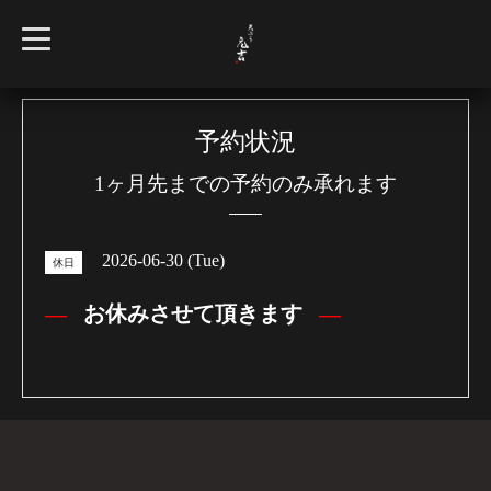
t
o
g
g
l
e
n
予約状況
a
v
1ヶ月先までの予約のみ承れます
i
g
a
t
i
2026-06-30 (Tue)
o
休日
n
お休みさせて頂きます