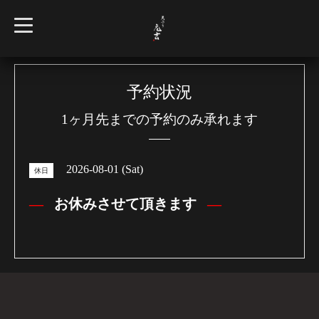
t
o
g
g
l
e
n
予約状況
a
v
1ヶ月先までの予約のみ承れます
i
g
a
t
i
2026-08-01 (Sat)
o
休日
n
お休みさせて頂きます