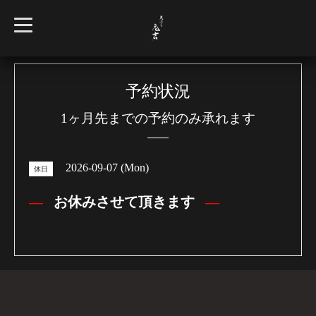
t
o
g
g
l
e
n
予約状況
a
v
1ヶ月先までの予約のみ承れます
i
g
a
t
i
2026-09-07 (Mon)
o
休日
n
お休みさせて頂きます