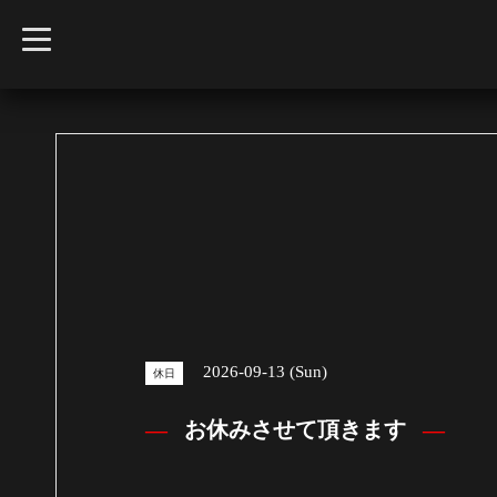
t
o
g
g
l
e
n
a
v
i
g
a
t
i
o
n
2026-09-13 (Sun)
休日
お休みさせて頂きます