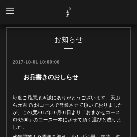
t
o
g
g
l
e
n
お知らせ
a
v
i
g
a
2017-10-01 10:00:00
t
i
o
お品書きのおしらせ
n
毎度ご贔屓頂き誠にありがとうございます。天ぷ
ら元吉では4コースで営業させて頂いておりました
が、この度2017年10月01日より「おまかせコース
¥16,500」のコース一本にさせて頂く運びと成りま
した。
昨年開業１０周年を迎え、少しずつ器、内装、道