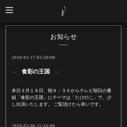
t
o
g
g
l
e
n
お知らせ
a
v
i
g
a
2018-03-17 02:20:00
t
i
o
食彩の王国
n
本日３月１６日、朝９：３０からテレビ朝日の番
組「食彩の王国」にテーマは「たけのこ」で、少
し出演いたします。 ご覧頂けたら幸いです。
2018-03-06 11:26:00