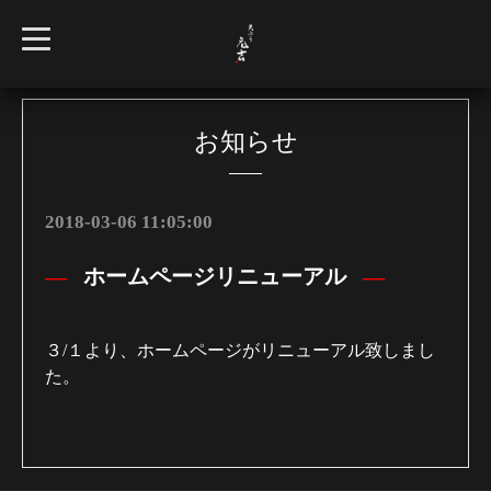
t
o
g
g
l
e
n
お知らせ
a
v
i
g
a
2018-03-06 11:05:00
t
i
o
ホームページリニューアル
n
３/１より、ホームページがリニューアル致しまし
た。