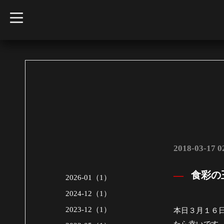
t
o
g
g
l
e
n
a
v
i
g
a
t
i
o
n
2018-03-17 0
食彩の
2026-01（1）
2024-12（1）
2023-12（1）
本日３月１６