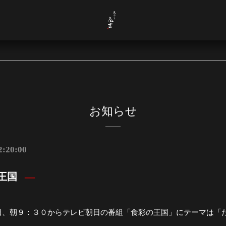
お知らせ
2:20:00
王国
日、朝９：３０からテレビ朝日の番組「食彩の王国」にテーマは「た