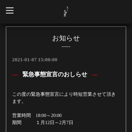
t
o
g
g
l
e
n
お知らせ
a
v
i
g
a
2021-01-07 15:00:00
t
i
o
緊急事態宣言のおしらせ
n
この度の緊急事態宣言により時短営業させて頂き
ます。
営業時間 18:00～20:00
期間 １月12日～2月7日