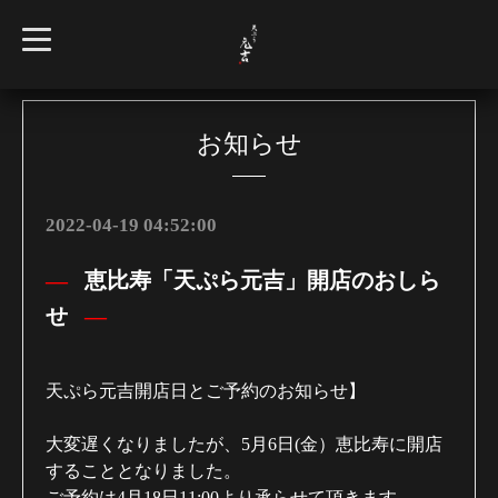
t
o
g
g
l
e
n
お知らせ
a
v
i
g
a
2022-04-19 04:52:00
t
i
o
恵比寿「天ぷら元吉」開店のおしら
n
せ
天ぷら元吉開店日とご予約のお知らせ】
大変遅くなりましたが、5月6日(金）恵比寿に開店
することとなりました。
ご予約は4月18日11:00より承らせて頂きます。