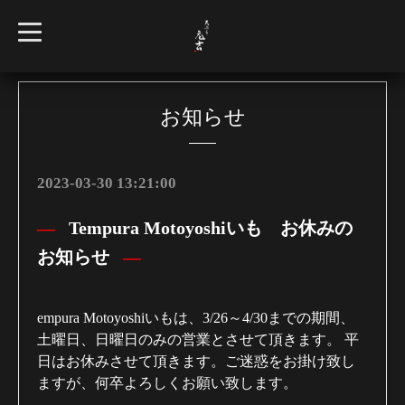
t
o
g
g
l
e
n
お知らせ
a
v
i
g
a
2023-03-30 13:21:00
t
i
o
Tempura Motoyoshiいも お休みの
n
お知らせ
empura Motoyoshiいもは、3/26～4/30までの期間、
土曜日、日曜日のみの営業とさせて頂きます。 平
日はお休みさせて頂きます。ご迷惑をお掛け致し
ますが、何卒よろしくお願い致します。