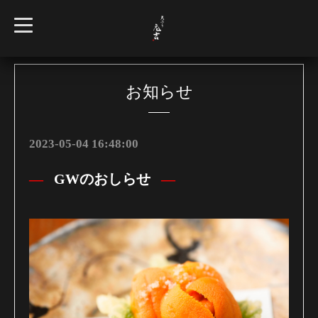
t
o
g
g
l
e
n
お知らせ
a
v
i
g
a
2023-05-04 16:48:00
t
i
o
GWのおしらせ
n