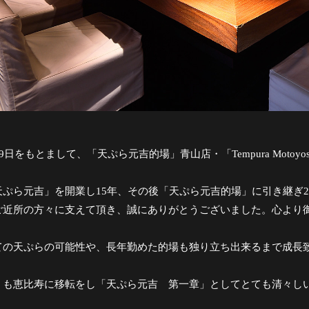
29日をもとまして、「天ぷら元吉的場」青山店・「Tempura Moto
天ぷら元吉」を開業し15年、その後「天ぷら元吉的場」に引き継ぎ
ご近所の方々に支えて頂き、誠にありがとうございました。心より
ての天ぷらの可能性や、長年勤めた的場も独り立ち出来るまで成長
」も恵比寿に移転をし「天ぷら元吉 第一章」としてとても清々し