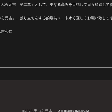
天ぷら元吉 第二章」として、更なる高みを目指して日々精進して
ぷら元吉」、独り立ちをする的場共々、末永く宜しくお願い致しま
元吉和仁
©2026
天ぷら元吉
. All Rights Reserved.