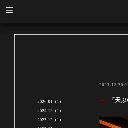
t
o
g
g
l
e
n
a
v
i
g
a
t
i
o
n
2023-12-30 0
「天ぷら
2026-01（1）
2024-12（1）
2023-12（1）