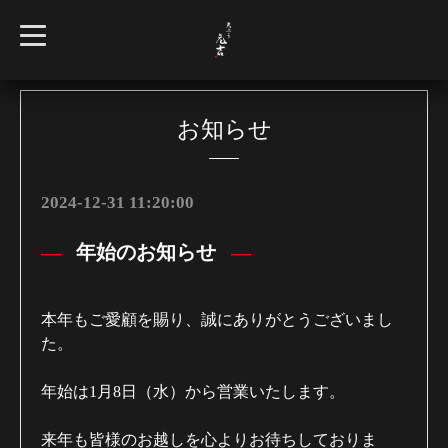
t
o
g
g
l
e
n
お知らせ
a
v
i
g
a
2024-12-31 11:20:00
t
i
o
年始のお知らせ
n
本年もご愛顧を賜り、誠にありがとうございまし
た。
年始は1月8日（水）から営業いたします。
来年も皆様のお越しを心よりお待ちしておりま